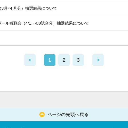
3月-４月分）抽選結果について
ール観戦会（4/1・4/8試合分）抽選結果について
<
1
2
3
>
ページの先頭へ戻る