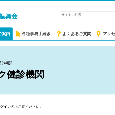
ご案内
各種事務手続き
よくあるご質問
アク
健診機関
ク健診機関
グイン
の上ご覧ください。